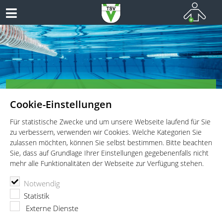
TSV Vaterstetten e.V. - Schwimmen
Cookie-Einstellungen
Schwimmen für Wettkämpfer, Leistungsportler und
Freizeitschwimmer
Für statistische Zwecke und um unsere Webseite laufend für Sie
zu verbessern, verwenden wir Cookies. Welche Kategorien Sie
zulassen möchten, können Sie selbst bestimmen. Bitte beachten
Sie, dass auf Grundlage Ihrer Einstellungen gegebenenfalls nicht
mehr alle Funktionalitäten der Webseite zur Verfügung stehen.
TSV Vaterstetten e.V.
Schwimmen
Wettkämpfe
Notwendig
28. internationales Schwimmfest der Stadtwerke Heidenheim
Statistik
28. internationales Schwimmfest
Externe Dienste
der Stadtwerke Heidenheim