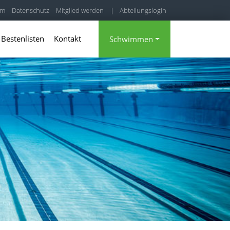
um
Datenschutz
Mitglied werden
|
Abteilungslogin
|
Mitgliederbereich
Bestenlisten
Kontakt
Schwimmen