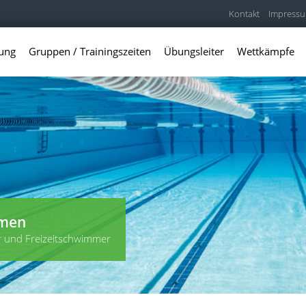
Kontakt
Impress
lung
Gruppen / Trainingszeiten
Übungsleiter
Wettkämpfe
mmen
r und Freizeitschwimmer