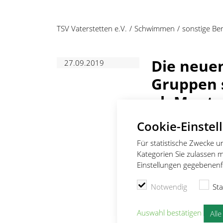
TSV Vaterstetten e.V.
Schwimmen
sonstige Be
Die neuen
27.09.2019
Gruppen s
ab Montag
von
Karin Seyfert
Cookie-Einstel
Die neuen T
Für statistische Zwecke 
Hallenbad 
Kategorien Sie zulassen m
Einstellungen gegebenenfa
nach dem 
(voraussich
Notwendig
Sta
ändern
Auswahl bestätigen
All