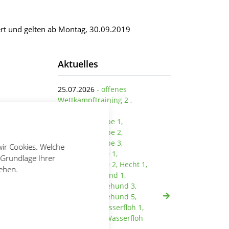
iert und gelten ab Montag, 30.09.2019
Aktuelles
25.07.2026
- offenes
Wettkampftraining 2 ,
Goldfisch 2,
Trainingsgruppe 1,
Trainingsgruppe 2,
Trainingsgruppe 3,
wir Cookies. Welche
Haifischgruppe 1,
 Grundlage Ihrer
Haifischgruppe 2, Hecht 1,
tehen.
Hecht 2, Seehund 1,
Seehund 2, Seehund 3,
Seehund 4, Seehund 5,
Seehund 6, Wasserfloh 1,
Wasserfloh 2, Wasserfloh
3, Wasserfloh 4,