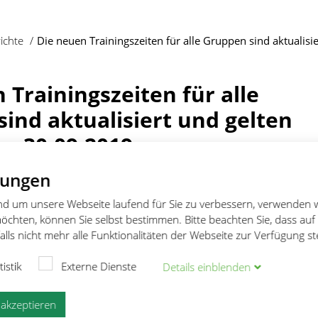
richte
Die neuen Trainingszeiten für alle Gruppen sind aktualis
 Trainingszeiten für alle
ind aktualisiert und gelten
, 30.09.2019
lungen
rainingszeiten gelten für das alte
und um unsere Webseite laufend für Sie zu verbessern, verwenden 
und können sich unter Umständen
öchten, können Sie selbst bestimmen. Bitte beachten Sie, dass auf
lls nicht mehr alle Funktionalitäten der Webseite zur Verfügung s
Umzug in das neue Schwimmbad
tlich ab 07. Januar 2020) noch
tistik
Externe Dienste
Details
ein
blenden
e akzeptieren