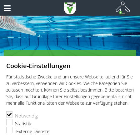
TSV Vaterstetten e.V. - Schwimmen
Cookie-Einstellungen
Schwimmen für Wettkämpfer, Leistungsportler und
Freizeitschwimmer
Für statistische Zwecke und um unsere Webseite laufend für Sie
zu verbessern, verwenden wir Cookies. Welche Kategorien Sie
zulassen möchten, können Sie selbst bestimmen. Bitte beachten
Sie, dass auf Grundlage Ihrer Einstellungen gegebenenfalls nicht
mehr alle Funktionalitäten der Webseite zur Verfügung stehen.
TSV Vaterstetten e.V.
Schwimmen
Abteilung
Notwendig
Florian Maurer
Statistik
Externe Dienste