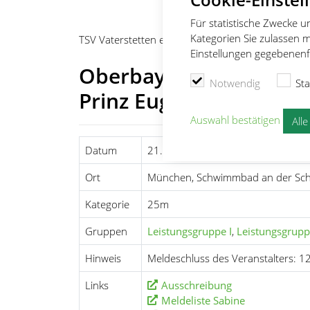
Für statistische Zwecke 
Kategorien Sie zulassen m
TSV Vaterstetten e.V.
Schwimmen
Wettkämpfe
Einstellungen gegebenenfa
Oberbayerischen Kurzb
Notwendig
Sta
Prinz Eugen
Auswahl bestätigen
All
Datum
21.10.2017 - 22.10.2017
Ort
München, Schwimmbad an der Schl
Kategorie
25m
Gruppen
Leistungsgruppe I
,
Leistungsgruppe
Hinweis
Meldeschluss des Veranstalters: 1
Links
Ausschreibung
Meldeliste Sabine