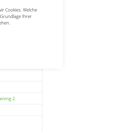
wir Cookies. Welche
 Grundlage Ihrer
nz Eugen
tehen.
r: SC
ining 2