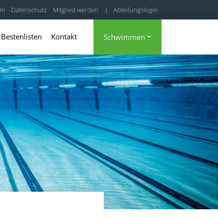
um
Datenschutz
Mitglied werden
|
Abteilungslogin
|
Mitgliederbereich
Bestenlisten
Kontakt
Schwimmen