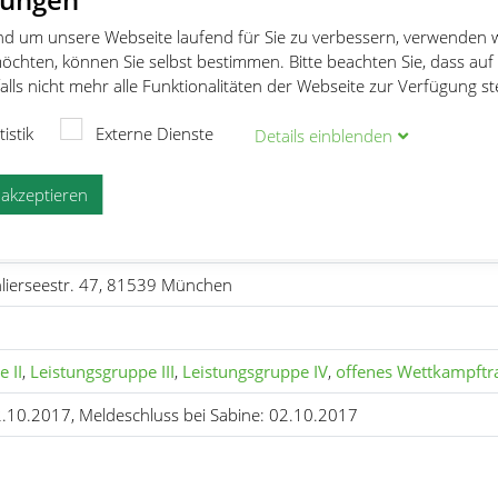
und um unsere Webseite laufend für Sie zu verbessern, verwenden 
öchten, können Sie selbst bestimmen. Bitte beachten Sie, dass auf
Oberbayerischen Kurzbahnmeisterschaften, Ausrichter: SC Pri
lls nicht mehr alle Funktionalitäten der Webseite zur Verfügung s
ahnmeisterschaften, Ausrichte
tistik
Externe Dienste
Details
ein
blenden
e akzeptieren
ierseestr. 47, 81539 München
 II
,
Leistungsgruppe III
,
Leistungsgruppe IV
,
offenes Wettkampftra
2.10.2017, Meldeschluss bei Sabine: 02.10.2017