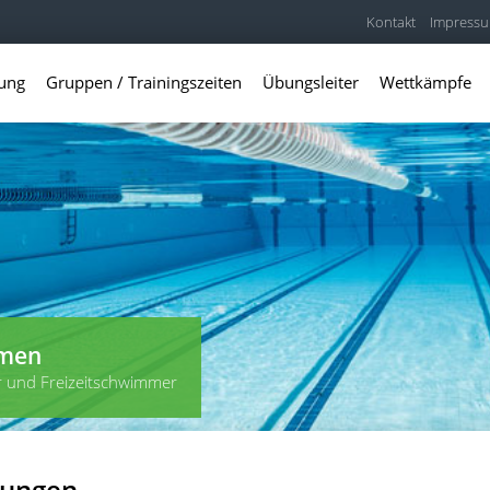
Kontakt
Impress
lung
Gruppen / Trainingszeiten
Übungsleiter
Wettkämpfe
mmen
r und Freizeitschwimmer
lungen