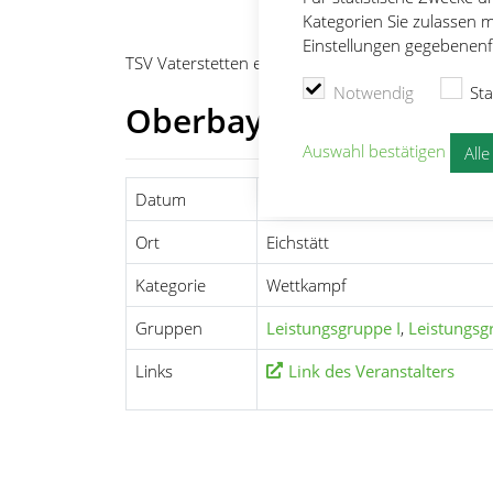
Kategorien Sie zulassen m
Einstellungen gegebenenfa
TSV Vaterstetten e.V.
Schwimmen
Wettkämpfe
Notwendig
Sta
Oberbayerische Kurzb
Auswahl bestätigen
All
Datum
10.12.2022 - 11.12.2022
Ort
Eichstätt
Kategorie
Wettkampf
Gruppen
Leistungsgruppe I
,
Leistungsgr
Links
Link des Veranstalters