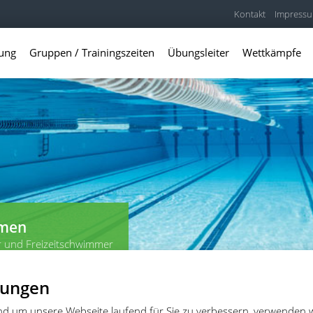
Kontakt
Impress
lung
Gruppen / Trainingszeiten
Übungsleiter
Wettkämpfe
mmen
r und Freizeitschwimmer
lungen
und um unsere Webseite laufend für Sie zu verbessern, verwenden 