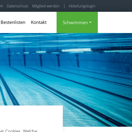
um
Datenschutz
Mitglied werden
|
Abteilungslogin
|
Mitgliederbereich
Bestenlisten
Kontakt
Schwimmen
wir Cookies. Welche