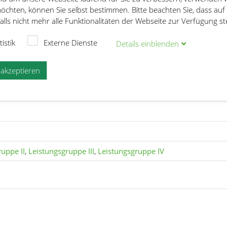
öchten, können Sie selbst bestimmen. Bitte beachten Sie, dass auf
lls nicht mehr alle Funktionalitäten der Webseite zur Verfügung s
Oberbayerische Kurzbahnmeisterschaften
tistik
Externe Dienste
Details
ein
blenden
ahnmeisterschaften
e akzeptieren
uppe II
,
Leistungsgruppe III
,
Leistungsgruppe IV