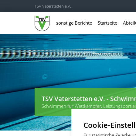
TSV Vaterstetten e.V.
sonstige Berichte
Startseite
Abtei
TSV Vaterstetten e.V. - Schwi
Schwimmen für Wettkämpfer, Leistungsportle
Cookie-Einstel
Für statistische Zwecke 