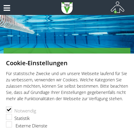
TSV Vaterstetten e.V. - Schwimmen
Cookie-Einstellungen
Schwimmen für Wettkämpfer, Leistungsportler und
Freizeitschwimmer
Für statistische Zwecke und um unsere Webseite laufend für Sie
zu verbessern, verwenden wir Cookies. Welche Kategorien Sie
zulassen möchten, können Sie selbst bestimmen. Bitte beachten
Sie, dass auf Grundlage Ihrer Einstellungen gegebenenfalls nicht
mehr alle Funktionalitäten der Webseite zur Verfügung stehen.
TSV Vaterstetten e.V.
Schwimmen
Wettkämpfe
Notwendig
Kreismeisterschaften Langbahn
Statistik
Kreismeisterschaften Langbahn
Externe Dienste