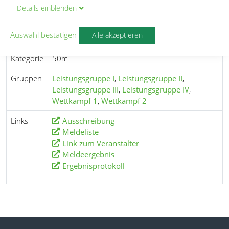
Details
ein
blenden
Datum
23.06.2018
Auswahl bestätigen
Alle akzeptieren
Ort
Freibad Erding
Kategorie
50m
Gruppen
Leistungsgruppe I
,
Leistungsgruppe II
,
Leistungsgruppe III
,
Leistungsgruppe IV
,
Wettkampf 1
,
Wettkampf 2
Links
Ausschreibung
Meldeliste
Link zum Veranstalter
Meldeergebnis
Ergebnisprotokoll