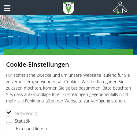
TSV Vaterstetten e.V. - Schwimmen
Cookie-Einstellungen
Schwimmen für Wettkämpfer, Leistungsportler und
Freizeitschwimmer
Für statistische Zwecke und um unsere Webseite laufend für Sie
zu verbessern, verwenden wir Cookies. Welche Kategorien Sie
zulassen möchten, können Sie selbst bestimmen. Bitte beachten
Sie, dass auf Grundlage Ihrer Einstellungen gegebenenfalls nicht
mehr alle Funktionalitäten der Webseite zur Verfügung stehen.
TSV Vaterstetten e.V.
Schwimmen
Wettkämpfe
Notwendig
13. internationales Einladungsschwimmen des SV Lohhof
Statistik
13. internationales
Externe Dienste
Einladungsschwimmen des SV