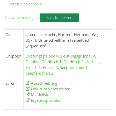
Details
ein
blenden
Lohhof
Auswahl bestätigen
Alle akzeptieren
Datum
30.03.2019
Ort
Unterschleißheim, Hartmut-Hermann-Weg 2,
85716 Unterschleißheim Freizeitbad
„Aquariush"
Gruppen
Leistungsgruppe III
,
Leistungsgruppe IV
,
Delphin
,
Goldfisch 1
,
Goldfisch 2
,
Hecht 1
,
Frosch 1
,
Frosch 2
,
Seepferdchen 1
,
Seepferdchen 2
Links
Ausschreibung
Link zum Veranstalter
Meldeliste
Ergebnisprotokoll